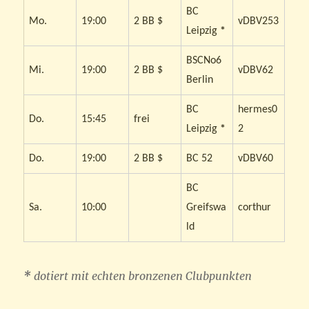
BC
Mo.
19:00
2 BB $
vDBV253
Leipzig
*
BSCNo6
Mi.
19:00
2 BB $
vDBV62
Berlin
BC
hermes0
Do.
15:45
frei
Leipzig
*
2
Do.
19:00
2 BB $
BC 52
vDBV60
BC
Sa.
10:00
Greifswa
corthur
ld
*
dotiert mit echten bronzenen Clubpunkten