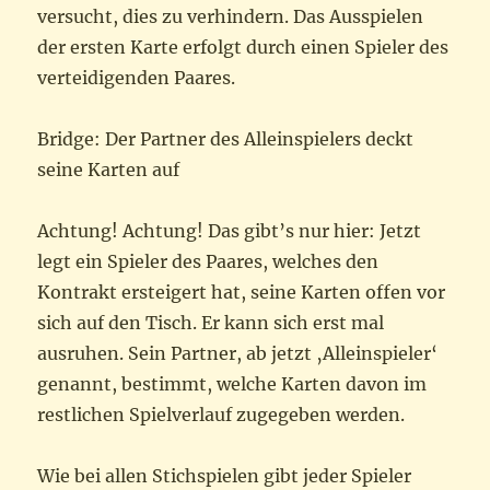
versucht, dies zu verhindern. Das Ausspielen
der ersten Karte erfolgt durch einen Spieler des
verteidigenden Paares.
Bridge: Der Partner des Alleinspielers deckt
seine Karten auf
Achtung! Achtung! Das gibt’s nur hier: Jetzt
legt ein Spieler des Paares, welches den
Kontrakt ersteigert hat, seine Karten offen vor
sich auf den Tisch. Er kann sich erst mal
ausruhen. Sein Partner, ab jetzt ‚Alleinspieler‘
genannt, bestimmt, welche Karten davon im
restlichen Spielverlauf zugegeben werden.
Wie bei allen Stichspielen gibt jeder Spieler